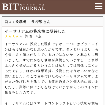
口コミ投稿者： 長谷部 さん
イーサリアムの将来性に期待した
★★★★★
★★★★★
評価：4点
イーサリアムに投資した理由ですが、一つにはビットコイ
ンはもう駄目かなと思ったからです。ダメというより、も
う天井近く値上がりしているのではないか、と私なりに思
いました。すでにかなり価格が高騰していますし、これ以
上大きく値が上がるということは私としては想像しにくか
ったですし、ほかの仮想通貨に投資したほうがいいかなと
思いました。そこで目を付けたのがイーサリアムです。ま
だまだ伸びしろを残している仮想通貨だと個人的に思いま
したし、実際に値上がりを続けていますからこのコインに
投資をしたのです。

イーサリアムにはスマートコントラクトという技術が実装