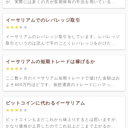
が、実際には多くの方が長期保有の手法を用いている...
イーサリアムでのレバレッジ取引
★★★★★
★★★★★
イーサリアムのレバレッジ取引をしています。レバレッジ
取引というのは読んで字のごとくレバレッジをかけた...
イーサリアムの短期トレードは稼げるか
★★★★★
★★★★★
ここ数ヶ月のイーサリアム短期トレードで儲けた金額はお
よそ400万円ほどです。仮想通貨のトレードにハマっ...
ビットコインに代わるイーサリアム
★★★★★
★★★★★
ビットコインもまだこれから値上りするとは思いますが、
かなり価格が上昇したのでこれ以上どこまで上がるか...